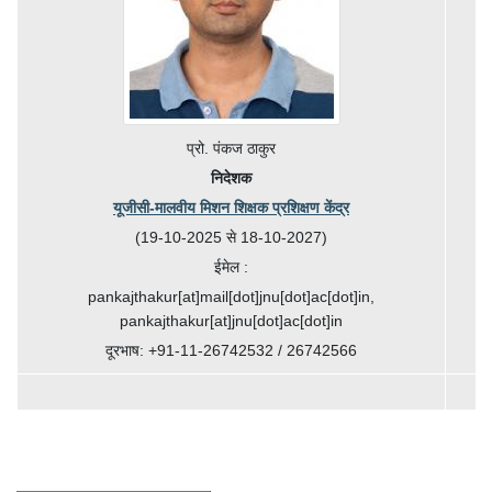
प्रो. पंकज ठाकुर
निदेशक
यूजीसी-मालवीय मिशन शिक्षक प्रशिक्षण केंद्र
(19-10-2025 से 18-10-2027)
ईमेल :
pankajthakur[at]mail[dot]jnu[dot]ac[dot]in,
pankajthakur[at]jnu[dot]ac[dot]in
दूरभाष: +91-11-26742532 / 26742566