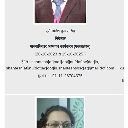
प्रो शांतेश कुमार सिंह
निदेशक
मानवाधिकार अध्ययन कार्यक्रम (एसआईएस)
(20-10-2023 से 19-10-2025 )
ईमेल : shantesh[at]mail[dot]jnu[dot]ac[dot]in,
shantesh[at]jnu[dot]ac[dot]in,shanteshsbsc[at]gmail[dot]com
: kum
k
दूरभाष : +91-11-26704375
dire