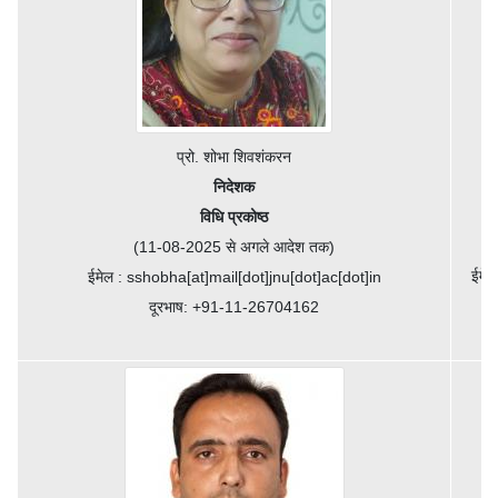
प्रो. शोभा शिवशंकरन
निदेशक
विधि प्रकोष्ठ
(11-08-2025 से अगले आदेश तक)
ईमेल
ईमेल : sshobha[at]mail[dot]jnu[dot]ac[dot]in
दूरभाष: +91-11-26704162