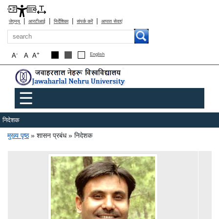
|
|
|
|
जेएनयू
आरटीआई
निर्देशिका
संपर्क करें
आपात सेवाएं
खोज
-
+
A
A
A
English
Main menu
☰
निदेशक
पग चिन्ह
मुख्य पृष्ठ
शासन प्रबंध
निदेशक