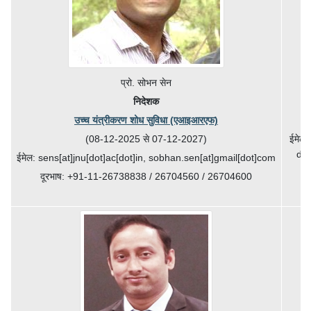
प्रो. सोभन सेन
निदेशक
उच्च यंत्रीकरण शोध सुविधा (एआइआरएफ)
(08-12-2025 से 07-12-2027)
ईमेल 
dir
ईमेल: sens[at]jnu[dot]ac[dot]in, sobhan.sen[at]gmail[dot]com
दूरभाष: +91-11-26738838 / 26704560 / 26704600