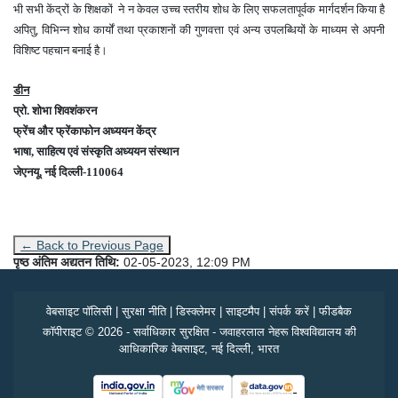
भी सभी केंद्रों के शिक्षकों ने न केवल उच्च स्तरीय शोध के लिए सफलतापूर्वक मार्गदर्शन किया है
अपितु, विभिन्न शोध कार्यों तथा प्रकाशनों की गुणवत्ता एवं अन्य उपलब्धियों के माध्यम से अपनी
विशिष्ट पहचान बनाई है।
डीन
प्रो. शोभा शिवशंकरन
फ्रेंच और फ्रेंकाफोन अध्ययन केंद्र
भाषा, साहित्य एवं संस्कृति अध्ययन संस्थान
जेएनयू, नई दिल्ली-110064
← Back to Previous Page
पृष्ठ अंतिम अद्यतन तिथि:
02-05-2023, 12:09 PM
वेबसाइट पॉलिसी
|
सुरक्षा नीति
|
डिस्क्लेमर
|
साइटमैप
|
संपर्क करें
|
फीडबैक
कॉपीराइट © 2026 - सर्वाधिकार सुरक्षित - जवाहरलाल नेहरू विश्वविद्यालय की
आधिकारिक वेबसाइट, नई दिल्ली, भारत