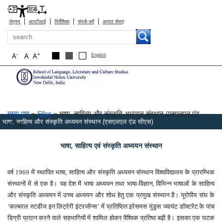
|
|
|
|
जेएनयू
आरटीआई
निर्देशिका
संपर्क करें
आपात सेवाएं
खोज
-
+
A
A
A
English
पग चिन्ह
मुख्य पृष्ठ
Sllcs
भाषा, साहित्‍य और संस्‍कृति अध्‍ययन संस्‍थान (एसएलएल एंड
भाषा, साहित्‍य और संस्‍कृति अध्‍ययन संस्‍थान (एसएलएल एंड सीएस)
सीएस)
भाषा
,
साहित्य एवं संस्कृति अध्ययन संस्थान
वर्ष 1969 में स्थापित भाषा
,
साहित्य और संस्कृति अध्ययन संस्थान विश्वविद्यालय के प्रारम्भिक
संस्थानों में से एक है। यह देश में भाषा अध्ययन तथा भाषा-विज्ञान
,
विभिन्न भाषाओं के साहित्य
और संस्कृति अध्ययन में उच्च अध्ययन और शोध हेतु एक प्रमुख संस्थान है। यूरोपीय संघ के
‘कल्चरल स्टडीज इन लिट्रेरी इंटरजोन्स’ में प्रतिष्ठित इरेसमस मुंडुस ज्वायंट डॉक्टरेट के पांच
डिग्री प्रदान करने वाले सहभागियों में शामिल होकर वैश्विक प्रतिष्ठ बढ़ी है। इसका एक घटक