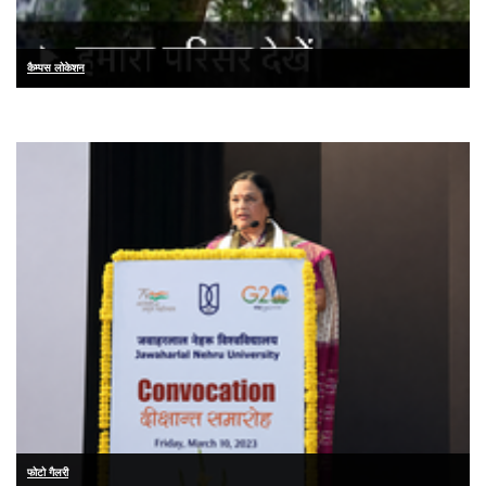
कैम्पस लोकेशन
फोटो गैलरी