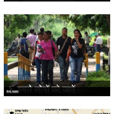
जेनयू समुदाय