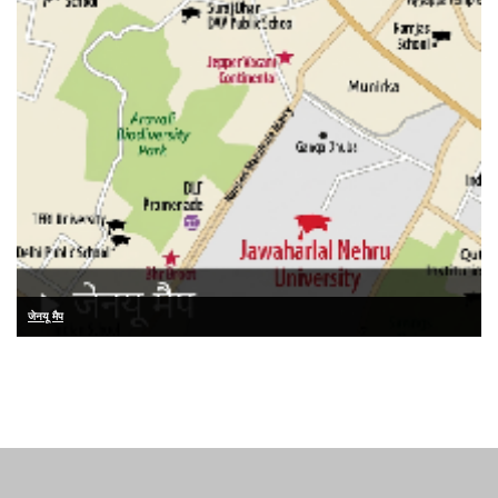
जेनयू मैप