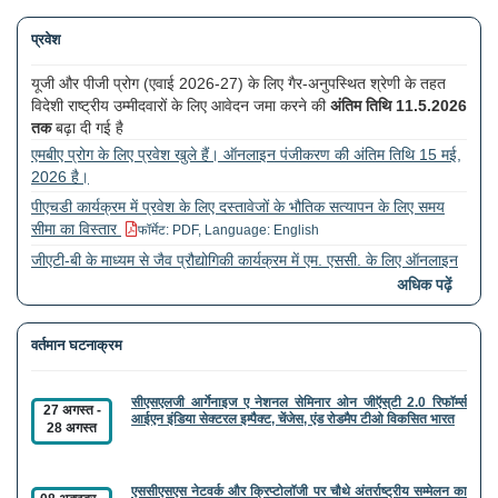
प्रवेश
यूजी और पीजी प्रोग (एवाई 2026-27) के लिए गैर-अनुपस्थित श्रेणी के तहत
विदेशी राष्ट्रीय उम्मीदवारों के लिए आवेदन जमा करने की
अंतिम तिथि 11.5.2026
तक
बढ़ा दी गई है
एमबीए प्रोग के लिए प्रवेश खुले हैं। ऑनलाइन पंजीकरण की अंतिम तिथि 15 मई,
2026 है।
पीएचडी कार्यक्रम में प्रवेश के लिए दस्तावेजों के भौतिक सत्यापन के लिए समय
सीमा का विस्तार
फॉर्मेट: PDF, Language: English
जीएटी-बी के माध्यम से जैव प्रौद्योगिकी कार्यक्रम में एम. एससी. के लिए ऑनलाइन
आवेदन
अधिक पढ़ें
ए. वाई. 2026-27 (अंतिम तिथि: 30.4.2026) के लिए गैर-अनुपस्थित श्रेणी के
तहत विदेशी राष्ट्रीय उम्मीदवार से यूजी और पीजी कार्यक्रमों के लिए आवेदन
वर्तमान घटनाक्रम
आमंत्रित करने के लिए प्रवेश सूचना)
सीएसएलजी आर्गेनाइज ए नेशनल सेमिनार ओन जीऍस्‌टी 2.0 रिफॉर्म्स
27 अगस्त
-
आईएन इंडिया सेक्टरल इम्पैक्ट, चेंजेस, एंड रोडमैप टीओ विकसित भारत
28 अगस्त
एससीएसएस नेटवर्क और क्रिप्टोलॉजी पर चौथे अंतर्राष्ट्रीय सम्मेलन का