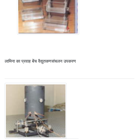
लामिना का प्रवाह बेंच वैद्युतकणसंचलन उपकरण