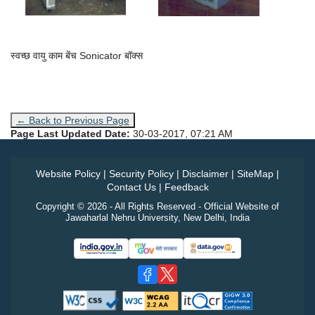
स्वच्छ वायु काम बेंच Sonicator बॉक्स
← Back to Previous Page
Page Last Updated Date:
30-03-2017, 07:21 AM
Website Policy
|
Security Policy
|
Disclaimer
|
SiteMap
|
Contact Us
|
Feedback
Copyright © 2026 - All Rights Reserved - Official Website of
Jawaharlal Nehru University, New Delhi, India