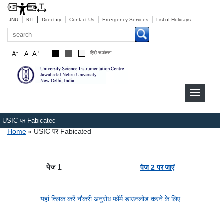
|
|
|
|
|
JNU
RTI
Directory
Contact Us
Emergency Services
List of Holidays
Search
-
+
A
A
A
हिंदी रूपांतरण
USIC पर Fabicated
Breadcrumb
Home
USIC पर Fabicated
पेज 1
पेज 2 पर जाएं
यहां क्लिक करें नौकरी अनुरोध फॉर्म डाउनलोड करने के लिए