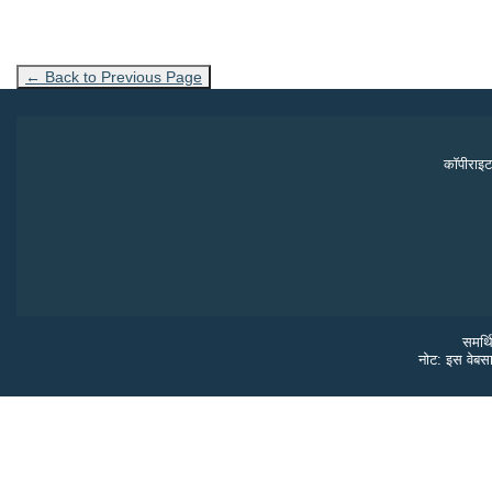
← Back to Previous Page
कॉपीराइट
समर्थ
नोट: इस वेबसा