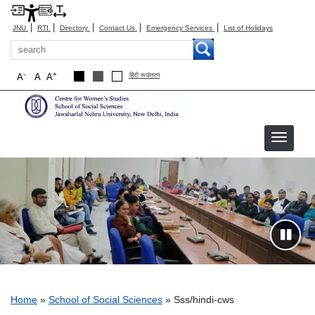
|
|
|
|
|
JNU
RTI
Directory
Contact Us
Emergency Services
List of Holidays
Search
-
+
A
A
A
हिंदी रूपांतरण
sss/hindi-cws
Breadcrumb
Home
School of Social Sciences
Sss/hindi-cws