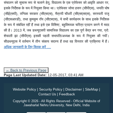
संचालन को सुचारू रूप से चलाने हेतु, विद्यालय के एक प्रोफेसर को आवृति आधार पर,
इसके निर्देशक के रूप में नियुक्त किया था। प्रोफेसर जोया हसन (सीपीएस), जयति घोष
(सीईएसपी), तनिका सरकार (सीएचएस), मैत्रयी चौधरी (सीएसएसएस), सरस्वती राजू
(सीएसआरडी), तथा कुमकुम रॉय (सीएचएस), ये सभी कार्यक्रम के साथ इसके निर्देशक
के रूप में संबंधित रहीं हैं तथा इसे एक विशिष्ट, बहुविषयक चरित्र प्रदान करने में मदद
की है। 2013 में, जब डब्ल्यूएसपी सामाजिक विद्यालय का एक पूर्ण केंद्र बन गया, प्रो.
शेफाली झा (सीपीएस) इसकी पहली सभापति/अध्यक्ष के रूप में नियुक्त की गयीं।
सीडब्ल्यूएस में वर्तमान में तीन संकाय सदस्य हैं तथा वह विस्तार की प्रक्रिया में हैं।
अधिक जानकारी के लिए क्लिक करें ....
← Back to Previous Page
Page Last Updated Date:
12-05-2017, 03:41 AM
Website Policy
|
Security Policy
|
Disclaimer
|
SiteMap
|
Contact Us
|
Feedback
Copyright © 2026 - All Rights Reserved - Official Website of
Jawaharlal Nehru University, New Delhi, India