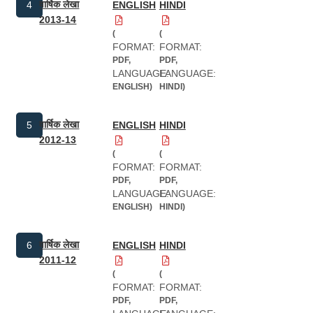
वार्षिक लेखा
4
ENGLISH
HINDI
2013-14
(
(
FORMAT:
FORMAT:
PDF,
PDF,
LANGUAGE:
LANGUAGE:
ENGLISH)
HINDI)
वार्षिक लेखा
5
ENGLISH
HINDI
2012-13
(
(
FORMAT:
FORMAT:
PDF,
PDF,
LANGUAGE:
LANGUAGE:
ENGLISH)
HINDI)
वार्षिक लेखा
6
ENGLISH
HINDI
2011-12
(
(
FORMAT:
FORMAT:
PDF,
PDF,