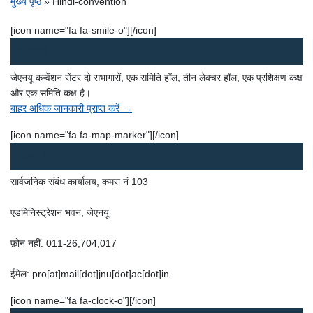
पग चिन्ह
मुख्य पृष्ठ
Hindi-convention
[icon name="fa fa-smile-o"][/icon]
सुविधाएं
जेएनयू कन्वेंशन सेंटर दो सभागारों, एक समिति हॉल, तीन लेक्चर हॉल, एक प्रशिक्षण कक्ष
और एक समिति कक्ष है।
बाहर अधिक जानकारी प्राप्त करें →
[icon name="fa fa-map-marker"][/icon]
संपर्क करें
सार्वजनिक संबंध कार्यालय, कमरा नं 103
एडमिनिस्ट्रेशन भवन, जेएनयू
फ़ोन नहीं: 011-26,704,017
ईमेल: pro[at]mail[dot]jnu[dot]ac[dot]in
[icon name="fa fa-clock-o"][/icon]