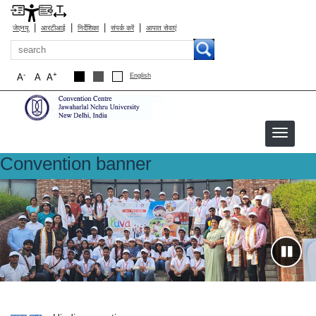
|
|
|
|
जेएनयू
आरटीआई
निर्देशिका
संपर्क करें
आपात सेवाएं
खोज
-
+
A
A
A
English
Convention banner
hindi-convention