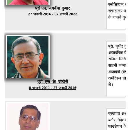
एसोसिएशन द्वार
प्रो एम. जगदीश कुमार
संग्रहालय परिष
27 जनवरी 2016 - 07 फ़रवरी 2022
के बारहवें कुल
प्रो. सुधीर कु
अकादमिक कैर
सेनिम्न लिखित
साहनी जन्मशत
अकादमी (बेंगलू
अमेरिकन सोसायट
प्रो. एस. के.
सोपोरी
थे।
8 जनवरी 2011 - 27 जनवरी 2016
प्रख्यात अर्थश
बतौर निदेशक आद
फाउंडेशन के प