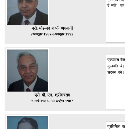
दे सकें। वह क
प्रो. मोहम्मद शाफी अगवानी
7अक्तूबर 1987-6अक्तूबर 1992
प्रख्यात वैज्ञ
कुलपति थे। उन
सदस्य बने। उन्
प्रो. पी. एन. श्रीवास्तव
5 मार्च 1983- 30 अप्रैल 1987
प्रतिष्ठित वैज