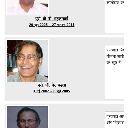
कालीदास सम्मा
प्रो. बी. बी. भट्टाचार्य
29 जून 2005 – 27 जनवरी 2011
प्रख्यात शिक्
योजना आयोगऔर 
रह चुके हैं। व
प्रो. जी. के. चड्ढा
1 मई 2002 – 6 जून 2005
प्रख्यात आणविक
और "प्रियदर्शि