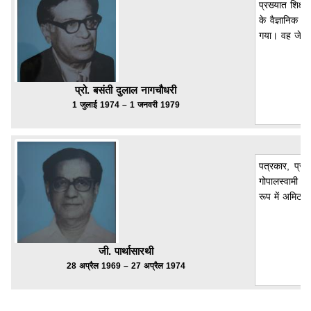
प्रख्यात शिक्
के वैज्ञानिक 
गया। वह जेएनय
प्रो. बसंती दुलाल नागचौधरी
1 जुलाई 1974 – 1 जनवरी 1979
पत्रकार, प्रस
गोपालस्वामी पा
रूप में अमिट 
जी. पार्थासारथी
28 अप्रैल 1969 – 27 अप्रैल 1974