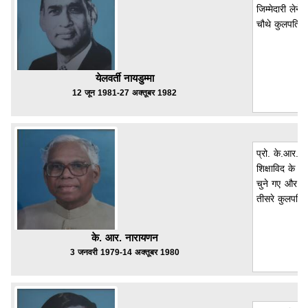
जिम्मेदारी लेन
चौथे कुलपति थ
येलवर्ती नायडुम्मा
12 जून 1981-27 अक्तूबर 1982
प्रो. के.आर. न
शिक्षाविद के 
चुने गए और उन
तीसरे कुलपति 
के. आर. नारायणन
3 जनवरी 1979-14 अक्तूबर 1980