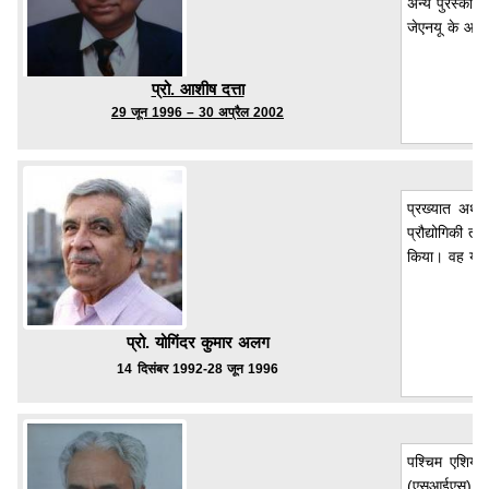
अन्य पुरस्कार
जेएनयू के आठव
प्रो. आशीष दत्ता
29 जून 1996 – 30 अप्रैल 2002
प्रख्यात अर्थ
प्रौद्योगिकी तथ
किया। वह योजन
प्रो. योगिंदर कुमार अलग
14
दिसंबर 1992-28 जून 1996
पश्चिम एशिया 
(एसआईएस) में प