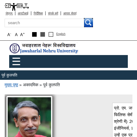
|
|
|
|
जेएनयू
आरटीआई
निर्देशिका
संपर्क करें
आपात सेवाएं
खोज
-
+
A
A
A
English
Main menu
☰
पूर्व कुलपति
पग चिन्ह
मुख्य पृष्ठ
अकादमिक
पूर्व कुलपति
प्रो. एम. जगदी
फिलिप्स सेमीकं
श्रेणी में) 2
इंजीनियर्स, इं
उन्हें एक प्रत