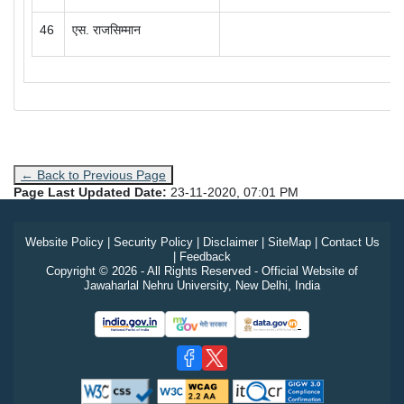
46
एस. राजसिम्मान
← Back to Previous Page
Page Last Updated Date:
23-11-2020, 07:01 PM
Website Policy
|
Security Policy
|
Disclaimer
|
SiteMap
|
Contact Us
|
Feedback
Copyright © 2026 - All Rights Reserved - Official Website of
Jawaharlal Nehru University, New Delhi, India