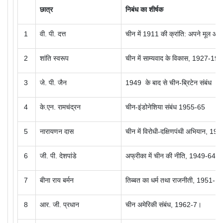
छात्र
निबंध का शीर्षक
1
वी. पी. दत्त
चीन में 1911 की क्रांति: अपने मूल और
2
शांति स्वरूप
चीन में साम्यवाद के विकास, 1927-19
3
जे. पी. जैन
1949
के बाद से चीन-ब्रिटेन संबंध
4
के.एन.
रामचंद्रन
चीन-इंडोनेशिया संबंध
1955-65
5
नारायणन
दास
चीन में विरोधी-दक्षिणपंथी अभियान,
195
6
जी. पी. देशपांडे
अफ्रीका में चीन की नीति,
1949-64
7
बीना राय बर्मन
तिब्बत का धर्म तथा राजनीती,
1951-19
8
आर. जी. प्रधान
चीन अमेरिकी संबंध, 1962-7।