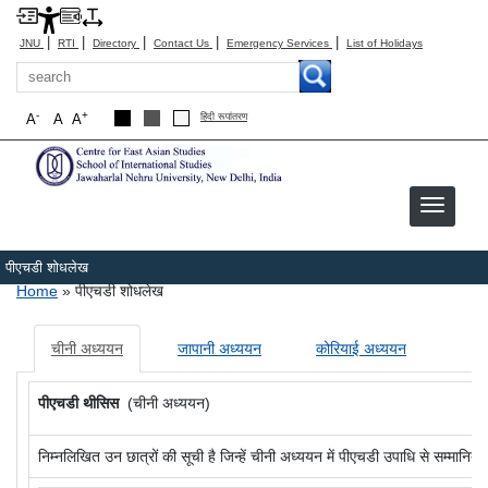
|
|
|
|
|
JNU
RTI
Directory
Contact Us
Emergency Services
List of Holidays
Search
-
+
A
A
A
हिंदी रूपांतरण
पीएचडी शोधलेख
Breadcrumb
Home
पीएचडी शोधलेख
चीनी अध्ययन
जापानी अध्ययन
कोरियाई अध्ययन
पीएचडी थीसिस
(चीनी अध्ययन)
निम्नलिखित उन छात्रों की सूची है जिन्हें चीनी अध्ययन में पीएचडी उपाधि से सम्मानित