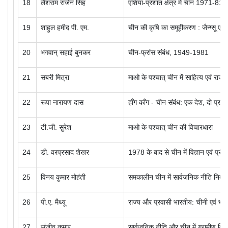
18
लैशराम राजेन सिंह
एशिया-प्रशांत क्षेत्र में चीन 1971-81
19
शाहुल हमीद पी. एम.
चीन की कृषि का समूहीकरण : जैन्ग्सू एवं
20
भगवान् सहाई बुनकर
चीन-फ्रांस संबंध,
1949-1981
21
सबरी मित्रा
माओ के पश्चात् चीन में साहित्य एवं राजन
22
रूपा नारायण दास
हाँग काँग - चीन संबंध: एक देश, दो प्रण
23
टी.जी. सुरेश
माओ के पश्चात् चीन की विचारधारा
24
डी. वरप्रसाद शेखर
1978
के बाद से चीन में विज्ञान एवं प्रौद
25
विनय कुमार मोहंती
समकालीन चीन में सार्वजनिक नीति निर्मा
26
पी.ए. मैथ्यू
राज्य और प्रवासी भारतीय: चीनी एवं भा
27
संजीव कुमार
सार्वजनिक नीति और चीन में ग्रामीण वि