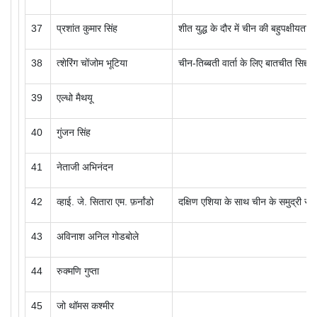
37
प्रशांत कुमार सिंह
शीत युद्ध के दौर में चीन की बहुपक्षीयता ए
38
त्शेरिंग चोंजोम भूटिया
चीन-तिब्बती वार्ता के लिए बातचीत सिद्दां
39
एल्धो मैथयू
40
गुंजन सिंह
41
नेताजी
अभिनंदन
42
व्हाई. जे. सितारा एम. फ़र्नांडो
दक्षिण एशिया के साथ चीन के समुद्री संब
43
अविनाश अनिल गोडबोले
44
रुक्मणि गुप्ता
45
जो थॉमस कश्मीर