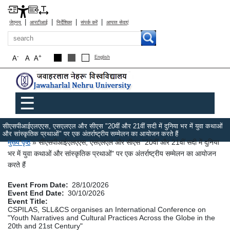
|
|
|
|
जेएनयू
आरटीआई
निर्देशिका
संपर्क करें
आपात सेवाएं
खोज
-
+
A
A
A
English
Main menu
☰
सीएसपीआईएलएएस, एसएलएल और सीएस "20वीं और 21वीं सदी में दुनिया भर में युवा कथाओं
और सांस्कृतिक प्रथाओं" पर एक अंतर्राष्ट्रीय सम्मेलन का आयोजन करते हैं
पग चिन्ह
मुख्य पृष्ठ
सीएसपीआईएलएएस, एसएलएल और सीएस "20वीं और 21वीं सदी में दुनिया
भर में युवा कथाओं और सांस्कृतिक प्रथाओं" पर एक अंतर्राष्ट्रीय सम्मेलन का आयोजन
करते हैं
Event From Date
28/10/2026
Event End Date
30/10/2026
Event Title
CSPILAS, SLL&CS organises an International Conference on
"Youth Narratives and Cultural Practices Across the Globe in the
20th and 21st Century"