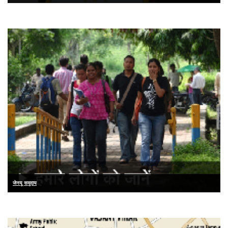
जेनयू समुदाय