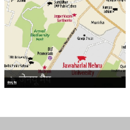
जेनयू मैप