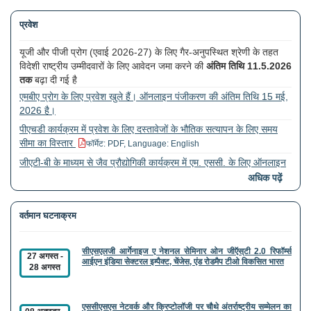
प्रवेश
यूजी और पीजी प्रोग (एवाई 2026-27) के लिए गैर-अनुपस्थित श्रेणी के तहत
विदेशी राष्ट्रीय उम्मीदवारों के लिए आवेदन जमा करने की
अंतिम तिथि 11.5.2026
तक
बढ़ा दी गई है
एमबीए प्रोग के लिए प्रवेश खुले हैं। ऑनलाइन पंजीकरण की अंतिम तिथि 15 मई,
2026 है।
पीएचडी कार्यक्रम में प्रवेश के लिए दस्तावेजों के भौतिक सत्यापन के लिए समय
सीमा का विस्तार
फॉर्मेट: PDF, Language: English
जीएटी-बी के माध्यम से जैव प्रौद्योगिकी कार्यक्रम में एम. एससी. के लिए ऑनलाइन
आवेदन
अधिक पढ़ें
ए. वाई. 2026-27 (अंतिम तिथि: 30.4.2026) के लिए गैर-अनुपस्थित श्रेणी के
तहत विदेशी राष्ट्रीय उम्मीदवार से यूजी और पीजी कार्यक्रमों के लिए आवेदन
वर्तमान घटनाक्रम
आमंत्रित करने के लिए प्रवेश सूचना)
सीएसएलजी आर्गेनाइज ए नेशनल सेमिनार ओन जीऍस्‌टी 2.0 रिफॉर्म्स
27 अगस्त
-
आईएन इंडिया सेक्टरल इम्पैक्ट, चेंजेस, एंड रोडमैप टीओ विकसित भारत
28 अगस्त
एससीएसएस नेटवर्क और क्रिप्टोलॉजी पर चौथे अंतर्राष्ट्रीय सम्मेलन का