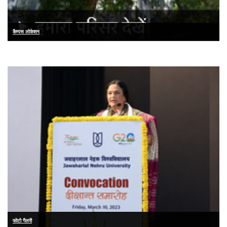
कैम्पस लोकेशन
फोटो गैलरी