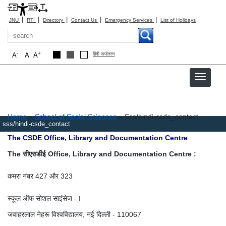
|
|
|
|
|
JNU
RTI
Directory
Contact Us
Emergency Services
List of Holidays
Search
-
+
A
A
A
हिंदी रूपांतरण
Breadcrumb
Home
School of Social Sciences
Sss/hindi-csde_contact
sss/hindi-csde_contact
The CSDE Office, Library and Documentation Centre
The सीएसडीई Office, Library and Documentation Centre :
कमरा नंबर 427 और 323
स्कूल ऑफ सोशल साइंसेज - I
जवाहरलाल नेहरू विश्वविद्यालय, नई दिल्ली - 110067