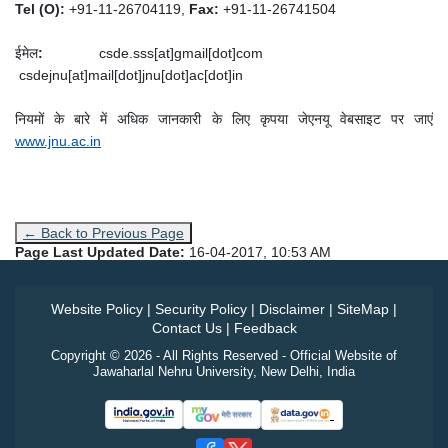
Tel (O):
+91-11-26704119,
Fax:
+91-11-26741504
ईमेल
:
csde.sss[at]gmail[dot]com
csdejnu[at]mail[dot]jnu[dot]ac[dot]in
नियमों के बारे में अधिक जानकारी के लिए कृपया जेएनयू वेबसाइट पर जाएं
www.jnu.ac.in
← Back to Previous Page
Page Last Updated Date:
16-04-2017, 10:53 AM
Website Policy
|
Security Policy
|
Disclaimer
|
SiteMap
|
Contact Us
|
Feedback
Copyright © 2026 - All Rights Reserved - Official Website of
Jawaharlal Nehru University, New Delhi, India