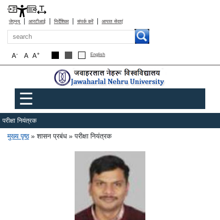
|
|
|
|
जेएनयू
आरटीआई
निर्देशिका
संपर्क करें
आपात सेवाएं
खोज
-
+
A
A
A
English
Main menu
☰
परीक्षा नियंत्रक
पग चिन्ह
मुख्य पृष्ठ
शासन प्रबंध
परीक्षा नियंत्रक