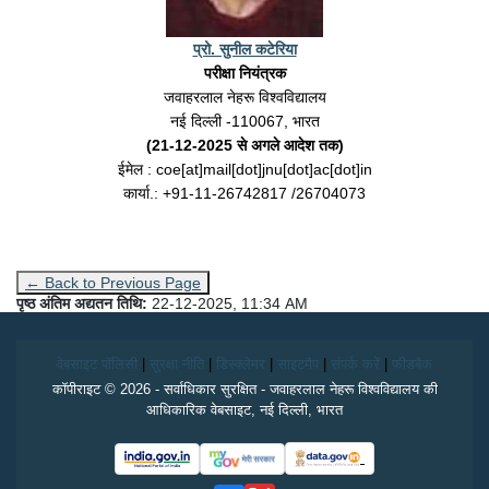
प्रो. सुनील कटेरिया
परीक्षा नियंत्रक
जवाहरलाल नेहरू विश्वविद्यालय
नई दिल्ली -110067, भारत
(21-12-2025 से अगले आदेश तक)
ईमेल : coe[at]mail[dot]jnu[dot]ac[dot]in
कार्या.: +91-11-26742817 /26704073
← Back to Previous Page
पृष्ठ अंतिम अद्यतन तिथि:
22-12-2025, 11:34 AM
वेबसाइट पॉलिसी
|
सुरक्षा नीति
|
डिस्क्लेमर
|
साइटमैप
|
संपर्क करें
|
फीडबैक
कॉपीराइट © 2026 - सर्वाधिकार सुरक्षित - जवाहरलाल नेहरू विश्वविद्यालय की
आधिकारिक वेबसाइट, नई दिल्ली, भारत