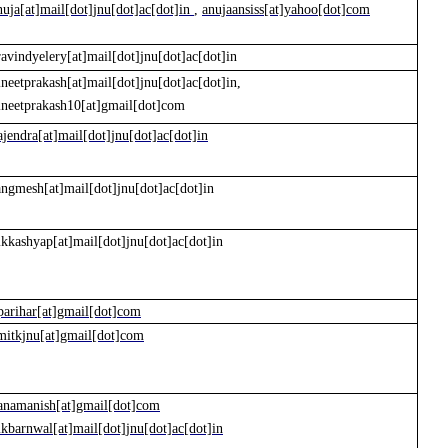
nuja[at]mail[dot]jnu[dot]ac[dot]in
,
anujaansiss[at]yahoo[dot]com
ravindyelery[at]mail[dot]jnu[dot]ac[dot]in
ineetprakash[at]mail[dot]jnu[dot]ac[dot]in,
ineetprakash10[at]gmail[dot]com
ajendra[at]mail[dot]jnu[dot]ac[dot]in
angmesh[at]mail[dot]jnu[dot]ac[dot]in
kkashyap[at]mail[dot]jnu[dot]ac[dot]in
parihar[at]gmail[dot]com
mitkjnu[at]gmail[dot]com
anamanish[at]gmail[dot]com
kbarnwal[at]mail[dot]jnu[dot]ac[dot]in