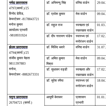
नर्मदा छात्रावास
डॉ. अभिमन्यु सिंह
वरिष्ठ वार्डन
29.04
4797
(
कार्या.)/25
विनोद डेविड,
डॉ. प्रवेश कुमार
मेस वार्डन
09.04
केयरटेकर -8178843721
मनोज कुमार
डॉ. राहुल राज
स्वच्छता एवं
01.03
कार्यालय प्रभारी
रखरखाव वार्डन
-9818931924
डॉ. दीप नारायण पांडेय
स्वास्थ्य एवं
17.02
मनोरंजन वार्डन
झेलम छात्रावास
डॉ. मिलिंद धवारे
वरिष्ठ वार्डन
31.07
4794
(
कार्या.)/25
संजीव कुमार मेहता
डॉ. अमित कुमार
मेस वार्डन
09.04
9811397883
मिश्रा
मनोज,
डॉ. सुधाकर वड्डी
स्वच्छता और
17.02
केयरटेकर -8882673331
रखरखाव वार्डन
डॉ. सुरेश रमैया
स्वास्थ्य एवं
18.04
मनोरंजन वार्डन
यमुना छात्रावास
आयुषी केतकर
प्रशासन
01.01
26704721
(
कार्या.)
प्रभारी