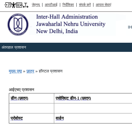
|
|
|
|
जेएनयू
आरटीआई
निर्देशिका
संपर्क करें
आपात सेवाएं
I
अंतरहाल प्रशासन
पग चिन्ह
मुख्य पृष्ठ
छात्र
हॉस्टल प्रशासन
आईएचए प्रशासन
डीन (छात्र)
एसोसिएट डीन
-1
(छात्र)
प्रोवोस्ट
वार्डन