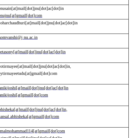
enusain[at]mail[dot]jnu[dot]ac[dot]in
enujnu[at]gmail[dot]com
oharchaudhuri[at]mail[dot]jnu[dot]ac[dot]in
somvanshi@j
nu.ac.in
eetasony[at]mail[dot]jnu[dot]ac[dot]in
yotirmayee[at]mail[dot]jnu[dot]ac[dot]in,
oytirmayeetudu[at]gmail[dot]com
anikijoshi[at]mail[dot]jnu[dot]ac[dot]in
anikijoshi[at]gmail[dot]com
bhisheka[at]mail[dot]jnu[dot]ac[dot]in,
ansal.abhisheka[at]gmail[dot]com
jmalmohammad114[at]gmail[dot]com