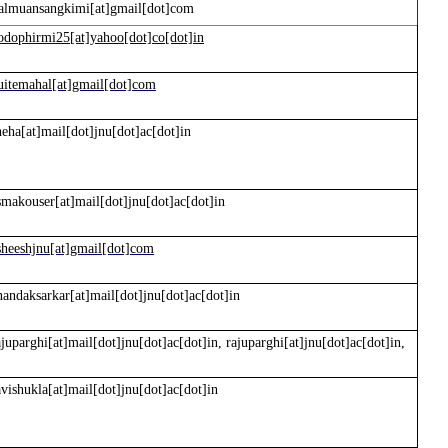
lalmuansangkimi[at]gmail[dot]com
odophirmi25[at]yahoo[dot]co[dot]in
uitemahal[at]gmail[dot]com
neha[at]mail[dot]jnu[dot]ac[dot]in
smakouser[at]mail[dot]jnu[dot]ac[dot]in
sheeshjnu[at]gmail[dot]com
nandaksarkar[at]mail[dot]jnu[dot]ac[dot]in
ajuparghi[at]mail[dot]jnu[dot]ac[dot]in, rajuparghi[at]jnu[dot]ac[dot]in,
avishukla[at]mail[dot]jnu[dot]ac[dot]in