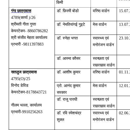
किमी
गंगा छात्रावास
डॉ. फ़िरमी बोडो
वरिष्ठ वार्डन
15.07
4789
(
कार्या.)/26
श्रीमती गीता गुप्ता
डॉ. नेमतियांगई गुइटे
मेस वार्डन
13.07
केयरटेकर-
8860786282
श्री संजीव मेहता कार्यालय
डॉ. स्नेहा भगत
स्वास्थ्य एवं
23.10
प्रभारी -9811397883
मनोरंजन वार्डन
डॉ. आस्मा कौसर
स्वच्छता एवं
रखरखाव वार्डन
सतलुज छात्रावास
डॉ. आशीष कुमार
वरिष्ठ वार्डन
01.11
4795
(O)/25
विनोद डेविड
प्रो. आनंद कुमार
मेस वार्डन
12.01
केयरटेकर-8178843721
सरकार
डॉ. राजू पारघी
स्वच्छता एवं
नीलम भल्ला, कार्यालय
रखरखाव वार्डन
प्रभारी-9910256263
डॉ. रवि रमेशचंद्र
स्वास्थ्य एवं
02.06
शुक्ल
मनोरंजन वार्डन