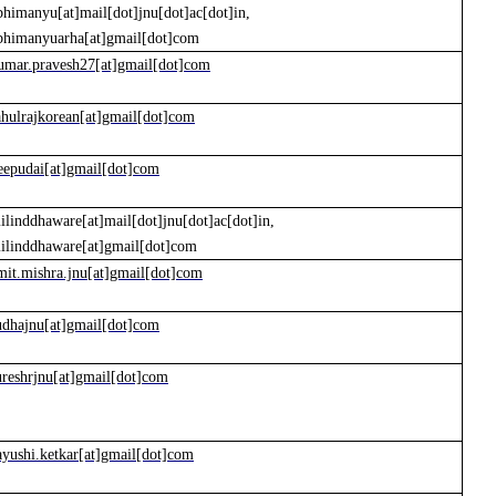
bhimanyu[at]mail[dot]jnu[dot]ac[dot]in,
bhimanyuarha[at]gmail[dot]com
umar.pravesh27[at]gmail[dot]com
ahulrajkorean[at]gmail[dot]com
eepudai[at]gmail[dot]com
ilinddhaware[at]mail[dot]jnu[dot]ac[dot]in,
ilinddhaware[at]gmail[dot]com
mit.mishra.jnu[at]gmail[dot]com
udhajnu[at]gmail[dot]com
ureshrjnu[at]gmail[dot]com
ayushi.ketkar[at]gmail[dot]com