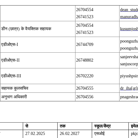
26704554
dean_stud
26741523
manuradha
26704554
डीन (छात्र) के वैयक्तिक सहायक
kusumjosh
26741523
poonguzha
एडीओएस-I
26744709
poonguzha
sanjeevsh
एडीओएस-II
26748802
sanjuscor
एडीओएस-III
26702220
piyushpsi
सहायक कुलसचिव
26704555
dr_iha[at]
अनुभाग अधिकारी
26704556
pnageshra
से
तक
स्कूल/केंद्र
इमेल
27.02.2025
26.02.2027
एसओई
pkj