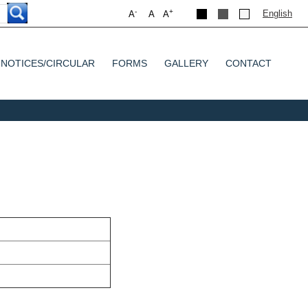
-
+
English
A
A
A
NOTICES/CIRCULAR
FORMS
GALLERY
CONTACT