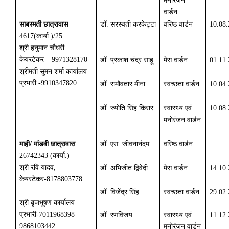
मनोरंजन
वार्डन
साबरमती छात्रावास
डॉ. सरस्वती करकेट्टा
वरिष्ठ वार्डन
10.08
4617
(
कार्या.)/25
श्री हनुमान चौधरी
केयरटेकर – 9971328170
डॉ. प्रकाश चंद्र साहू
मेस वार्डन
01.11
श्रीमती सुमन शर्मा कार्यालय
प्रभारी -9910347820
डॉ. रामौवतार मीना
स्वच्छता वार्डन
10.04
डॉ
.
ज्योति सिंह किरार
स्वास्थ्य एवं
10.08
मनोरंजन वार्डन
माही/ मांडवी छात्रावास
डॉ. एस. जीवनानंदम
वरिष्ठ वार्डन
26742343
(
कार्या.)
श्री रवि यादव,
डॉ. अभिजीत द्विवेदी
मेस वार्डन
14.10
केयरटेकर-8178803778
डॉ. विजेंद्र सिंह
स्वच्छता वार्डन
29.02
श्री बृजभूषण कार्यालय
प्रभारी-7011968398
डॉ. रणविजय
स्वास्थ्य एवं
11.12
9868103442
मनोरंजन वार्डन