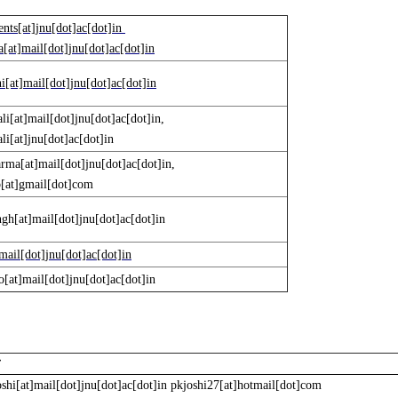
ents[at]jnu[dot]ac[dot]in
[at]mail[dot]jnu[dot]ac[dot]in
i[at]mail[dot]jnu[dot]ac[dot]in
li[at]mail[dot]jnu[dot]ac[dot]in,
li[at]jnu[dot]ac[dot]in
arma[at]mail[dot]jnu[dot]ac[dot]in,
p[at]gmail[dot]com
ngh[at]mail[dot]jnu[dot]ac[dot]in
mail[dot]jnu[dot]ac[dot]in
o[at]mail[dot]jnu[dot]ac[dot]in
oshi[at]mail[dot]jnu[dot]ac[dot]in pkjoshi27[at]hotmail[dot]com