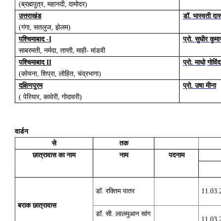
(ब्रह्मपुत्र, महानदी, दामोदर)
उत्तराखंड
डॉ. भास्वती दा
(गंगा, सतलुज, झेलम)
पश्चिमाबाद -I
प्रो. सुधीर कुमा
साबरमती, नर्मदा, ताप्ती, माही- मांडवी
पश्चिमाबाद II
प्रो. माधो
गोविंद
(कोयना, शिप्रा
,
लोहित
,
चंद्रभागा)
दक्षिणपुरम
प्रो. उषा मीना
( पेरियार
,
कावेरी
,
गोदावरी)
वार्डन
से
तक
छात्रावास का नाम
नाम
पदनाम
डॉ. रक्तिम पातर
11.03.
बराक छात्रावास
डॉ. सी. लालमुआन सांग
11.03.