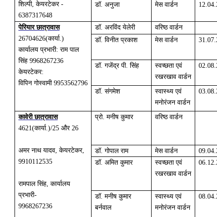
शिल्पी
,
केयरटेकर -
डॉ. अनुजा
मेस वार्डन
12.04
6387317648
पेरियार छात्रावास
डॉ. अरविंद येलेरी
वरिष्ठ वार्डन
26704626
(
कार्या.)
डॉ. विनीत प्रकाश
मेस वार्डन
31.07
कार्यालय प्रभारी: राम पाल
सिंह 9968267236
डॉ. गजेंद्र पी. सिंह
स्वच्छता एवं
02.08
केयरटेकर:
रखरखाव वार्डन
विपिन गोस्वामी 9953562796
डॉ. संगमेश
स्वास्थ्य एवं
03.08
मनोरंजन वार्डन
कावेरी छात्रावास
प्रो. मनीष कुमार
वरिष्ठ वार्डन
4621
(
कार्या.)/
25
और 26
अमर नाथ यादव, केयरटेकर,
डॉ. गोपाल राम
मेस वार्डन
09.04
9910112535
डॉ. अमित कुमार
स्वच्छता एवं
06.12
रखरखाव वार्डन
रामपाल सिंह, कार्यालय
प्रभारी-
डॉ. मनीष कुमार
स्वास्थ्य एवं
08.04
9968267236
बर्नवाल
मनोरंजन वार्डन