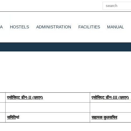
खोज
HA
HOSTELS
ADMINISTRATION
FACILITIES
MANUAL
एसोसिएट डीन
-II
(छात्र)
एसोसिएट डीन
-III
(छात्र)
समिति
यां
सहायक कुलसचिव