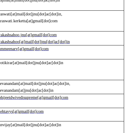
ajmal[at]mail[dot]jnu[dot]ac[dot]in
raswati[at]mail[dot]jnu[dot]ac[dot]in,
araswati.kerketta[at]gmail[dot]com
rakashsahoo.jnu[at]gmail[dot]com
rakashsahoo[at]mail[dot]jnu[dot]ac[dot]in
ammeenarv[at]gmail[dot]com
yotikirar[at]mail[dot]jnu[dot]ac[dot]in
eevanandam[at]mail[dot]jnu[dot]ac[dot]in,
eevanandam[at]jnu[dot]ac[dot]in
bhijeetdwivedisupreme[at]gmail[dot]com
ehtavys[at]gmail[dot]com
anvijay[at]mail[dot]jnu[dot]ac[dot]in