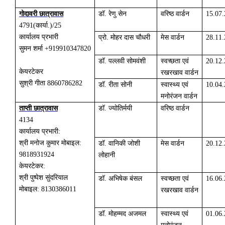
गोदावरी छात्रावास
डॉ. रेणु सेन
वरिष्ठ वार्डन
15.07
4791
(
कार्या.)/25
कार्यालय प्रभारी
प्रो. मोहर दास चौधरी
मेस वार्डन
28.11
सुमन शर्मा +919910347820
डॉ. पल्लवी सोमवंशी
स्वच्छता एवं
20.12
केयरटेकर
रखरखाव वार्डन
सुश्री गीता 8860786282
डॉ. रीता सोनी
स्वास्थ्य एवं
10.04
मनोरंजन वार्डन
ताप्ती छात्रावास
डॉ. ज्योतिर्मयी
वरिष्ठ वार्डन
4134
कार्यालय प्रभारी:
श्री मनोज कुमार मोबाइल:
डॉ. वानिकी जोशी
मेस वार्डन
20.12
9818931924
लोहानी
केयरटेकर:
श्री पुष्पेश सुंदरियाल
डॉ. अभिषेक बंसल
स्वच्छता एवं
16.06
मोबाइल: 8130386011
रखरखाव वार्डन
डॉ. मोहम्मद अजमल
स्वास्थ्य एवं
01.06