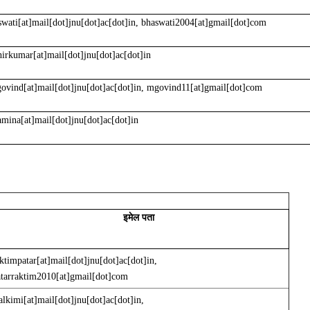
swati[at]mail[dot]jnu[dot]ac[dot]in, bhaswati2004[at]gmail[dot]com
hirkumar[at]mail[dot]jnu[dot]ac[dot]in
ovind[at]mail[dot]jnu[dot]ac[dot]in
,
mgovind11[at]gmail[dot]com
amina[at]mail[dot]jnu[dot]ac[dot]in
इमेल पता
ktimpatar[at]mail[dot]jnu[dot]ac[dot]in,
atarraktim2010[at]gmail[dot]com
alkimi[at]mail[dot]jnu[dot]ac[dot]in,