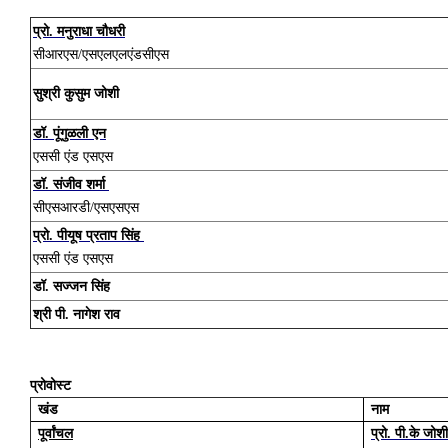
प्रो. मनुराधा चौधरी
सीआरएस/एसएलएलएंडसीएस
सुश्री कुसुम जोशी
डॉ. पूंगुळली एन
एससी एंड एसएस
डॉ. संजीव शर्मा
सीएसआरडी/एसएसएस
प्रो. पीयूष प्रताप सिंह
एससी एंड एसएस
डॉ. सज्जन सिंह
श्री पी. नागेश राव
प्रोवोस्ट
खंड
नाम
पूर्वांचल
प्रो. पी.के जोशी