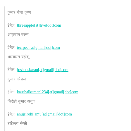
कुमार मीणा कृष्ण
ईमेल:
threeapple[at]live[dot]com
अग्रवाल वरुण
ईमेल:
iec.peet[at]gmail[dot]com
भास्करन यहोशू
ईमेल:
joshbaskaran[at]gmail[dot]com
कुमार कौशल
ईमेल:
kaushalkumar1234[at]gmail[dot]com
सिरोही कुमार अनुज
ईमेल:
anujsirohi.amu[at]gmail[dot]com
रोहिल्ला नैन्सी