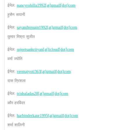
ईमेल:
nancyrohilla1992[at]gmail[dot]com
हुसैन सयानी
ईमेल:
sayanihossain1992[at]gmail[dot]com
कुमार मिश्रा सुजीत
ईमेल:
sujeetsankrityan[at]icloud[dot]com
वर्मा ज्योति
ईमेल:
vermajyoti363[at]gmail[dot]com
दास त्रिशला
ईमेल:
trishaladas28[at]gmail[dot]com
कौर हरबिंदर
ईमेल:
harbinderkaur1995[at]gmail[dot]com
शर्मा शालिनी