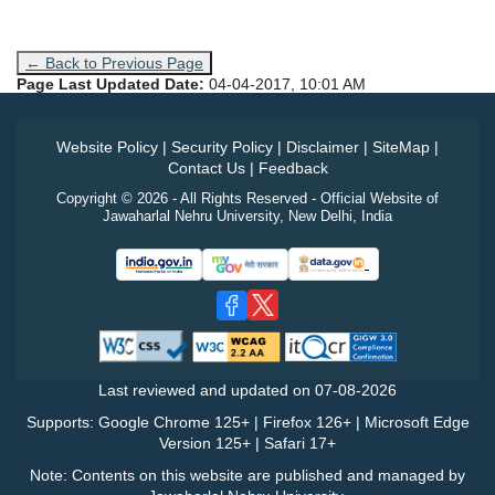
← Back to Previous Page
Page Last Updated Date:
04-04-2017, 10:01 AM
Website Policy
|
Security Policy
|
Disclaimer
|
SiteMap
|
Contact Us
|
Feedback
Copyright © 2026 - All Rights Reserved - Official Website of
Jawaharlal Nehru University, New Delhi, India
Last reviewed and updated on
07-08-2026
Supports: Google Chrome 125+ | Firefox 126+ | Microsoft Edge
Version 125+ | Safari 17+
Note: Contents on this website are published and managed by