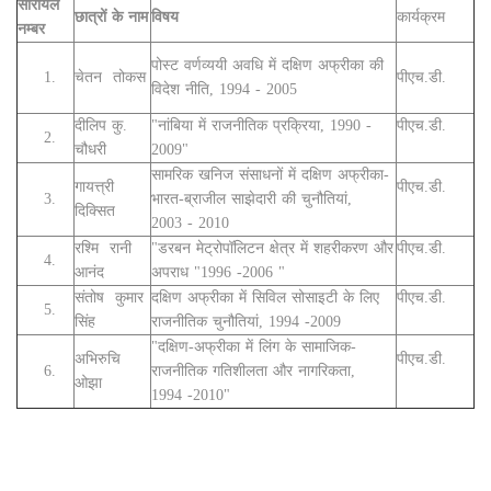
सीरीयल
छात्रों के नाम
विषय
कार्यक्रम
नम्बर
पोस्ट वर्णव्ययी अवधि में दक्षिण अफ्रीका की
1.
चेतन तोकस
पीएच.डी.
विदेश नीति, 1994 - 2005
दीलिप कु.
"नांबिया में राजनीतिक प्रक्रिया, 1990 -
पीएच.डी.
2.
चौधरी
2009"
सामरिक खनिज संसाधनों में दक्षिण अफ्रीका-
गायत्त्री
पीएच.डी.
3.
भारत-ब्राजील साझेदारी की चुनौतियां,
दिक्सित
2003 - 2010
रश्मि रानी
"डरबन मेट्रोपॉलिटन क्षेत्र में शहरीकरण और
पीएच.डी.
4.
आनंद
अपराध "1996 -2006 "
संतोष कुमार
दक्षिण अफ्रीका में सिविल सोसाइटी के लिए
पीएच.डी.
5.
सिंह
राजनीतिक चुनौतियां, 1994 -2009
"दक्षिण-अफ्रीका में लिंग के सामाजिक-
अभिरुचि
पीएच.डी.
6.
राजनीतिक गतिशीलता और नागरिकता,
ओझा
1994 -2010"