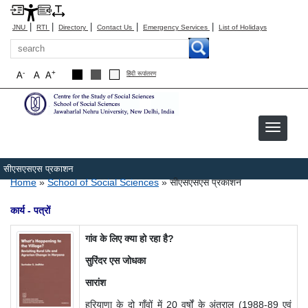
|
|
|
|
|
JNU
RTI
Directory
Contact Us
Emergency Services
List of Holidays
Search
-
+
A
A
A
हिंदी रूपांतरण
सीएसएसएस प्रकाशन
Breadcrumb
Home
School of Social Sciences
सीएसएसएस प्रकाशन
कार्य - पत्रों
गांव के लिए क्या हो रहा है?
सुरिंदर एस जोधका
सारांश
हरियाणा के दो गाँवों में 20 वर्षों के अंतराल (1988-89 एवं