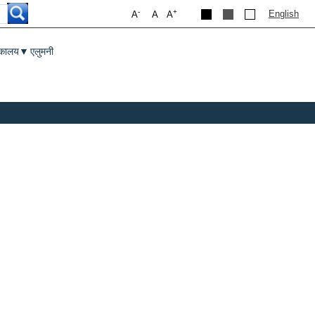
-
+
English
A
A
A
तकालय
एलुमनी
▼