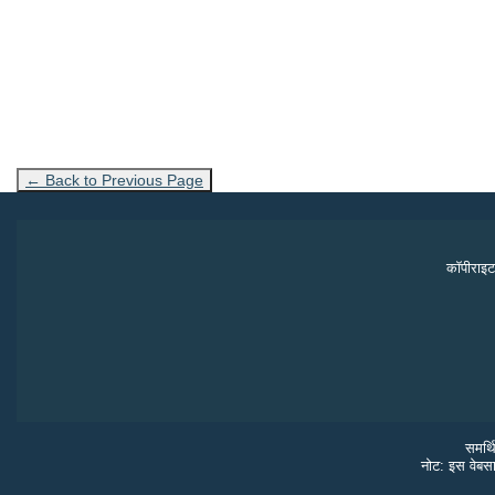
← Back to Previous Page
कॉपीराइट
समर्थ
नोट: इस वेबसा