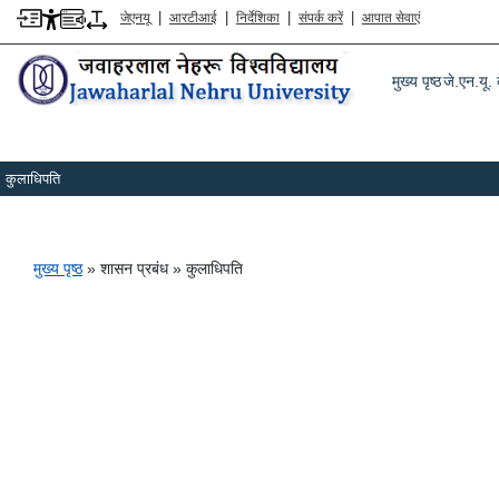
|
|
|
|
जेएनयू
आरटीआई
निर्देशिका
संपर्क करें
आपात सेवाएं
Main m
मुख्य पृष्ठ
जे.एन.यू. क
कुलाधिपति
पग चिन्ह
मुख्य पृष्ठ
शासन प्रबंध
कुलाधिपति