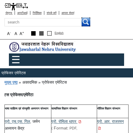
|
|
|
|
जेएनयू
आरटीआई
निर्देशिका
संपर्क करें
आपात सेवाएं
खोज
-
+
A
A
A
English
Main menu
☰
प्रोफेसर एमेरिटस
पग चिन्ह
मुख्य पृष्ठ
अकादमिक
प्रोफेसर एमेरिटस
मेरिटस प्रोफेसर/एमेरिटा
भाषा साहित्य एवं संस्कृति अध्ययन संस्थान
सामाजिक विज्ञान संस्थान
भौतिक विज्ञान संस्थान
प्रो. एच.एस. गिल
,
प्रो. रोमिला थापर
प्रो. आर. राजरमन
जर्मन
Format:
अध्ययन केंद्र
(
PDF,