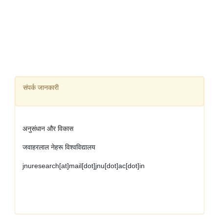
संपर्क
जानकारी
अनुसंधान
और
विकास
जवाहरलाल
नेहरू
विश्वविद्यालय
jnuresearch[at]mail[dot]jnu[dot]ac[dot]in