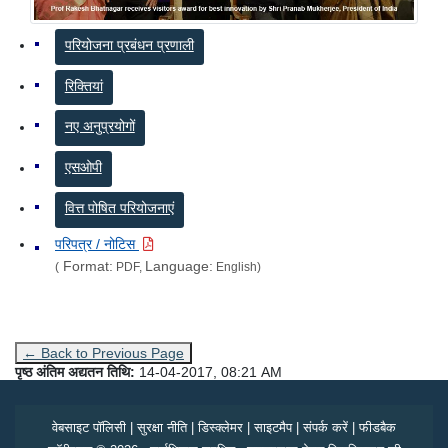
परियोजना प्रबंधन प्रणाली
रिक्तियां
नए अनुप्रयोगों
एसओपी
वित्त पोषित परियोजनाएं
परिपत्र / नोटिस
Format:
Language:
(
PDF,
English)
← Back to Previous Page
पृष्ठ अंतिम अद्यतन तिथि:
14-04-2017, 08:21 AM
वेबसाइट पॉलिसी
|
सुरक्षा नीति
|
डिस्क्लेमर
|
साइटमैप
|
संपर्क करें
|
फीडबैक