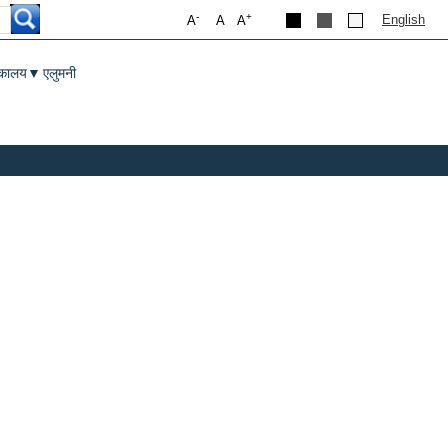
-
+
English
A
A
A
तकालय
एलुमनी
▼