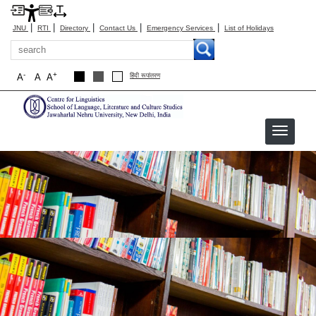
|
|
|
|
|
JNU
RTI
Directory
Contact Us
Emergency Services
List of Holidays
Search
-
+
A
A
A
हिंदी रूपांतरण
hindi-cl