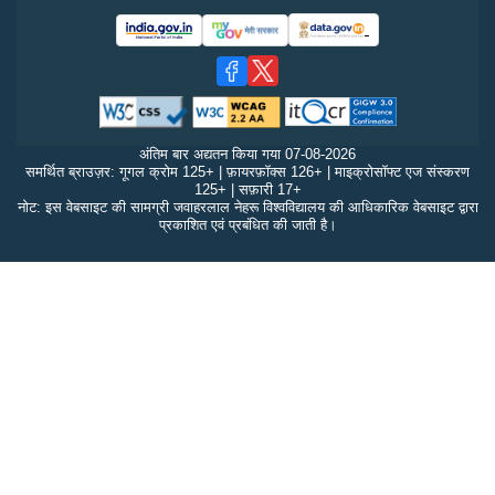
अंतिम बार अद्यतन किया गया
07-08-2026
समर्थित ब्राउज़र: गूगल क्रोम 125+ | फ़ायरफ़ॉक्स 126+ | माइक्रोसॉफ्ट एज संस्करण
125+ | सफ़ारी 17+
नोट: इस वेबसाइट की सामग्री जवाहरलाल नेहरू विश्वविद्यालय की आधिकारिक वेबसाइट द्वारा
प्रकाशित एवं प्रबंधित की जाती है।