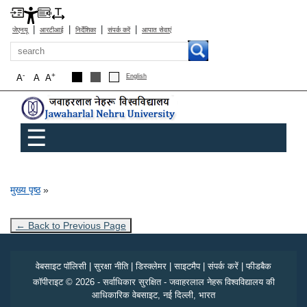
|
|
|
|
जेएनयू
आरटीआई
निर्देशिका
संपर्क करें
आपात सेवाएं
खोज
-
+
A
A
A
English
Main menu
☰
पग चिन्ह
मुख्य पृष्ठ
← Back to Previous Page
वेबसाइट पॉलिसी
|
सुरक्षा नीति
|
डिस्क्लेमर
|
साइटमैप
|
संपर्क करें
|
फीडबैक
कॉपीराइट © 2026 - सर्वाधिकार सुरक्षित - जवाहरलाल नेहरू विश्वविद्यालय की
आधिकारिक वेबसाइट, नई दिल्ली, भारत