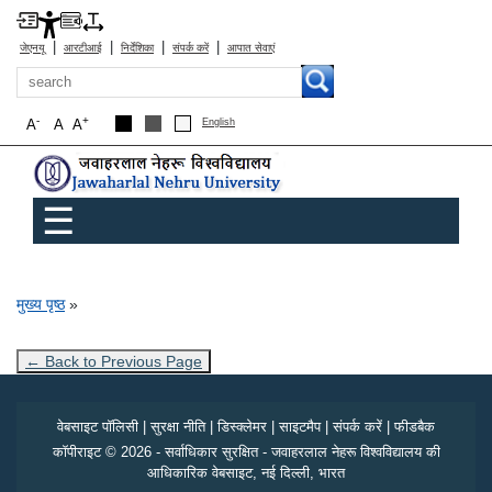
|
|
|
|
जेएनयू
आरटीआई
निर्देशिका
संपर्क करें
आपात सेवाएं
खोज
-
+
A
A
A
English
Main menu
☰
पग चिन्ह
मुख्य पृष्ठ
← Back to Previous Page
वेबसाइट पॉलिसी
|
सुरक्षा नीति
|
डिस्क्लेमर
|
साइटमैप
|
संपर्क करें
|
फीडबैक
कॉपीराइट © 2026 - सर्वाधिकार सुरक्षित - जवाहरलाल नेहरू विश्वविद्यालय की
आधिकारिक वेबसाइट, नई दिल्ली, भारत