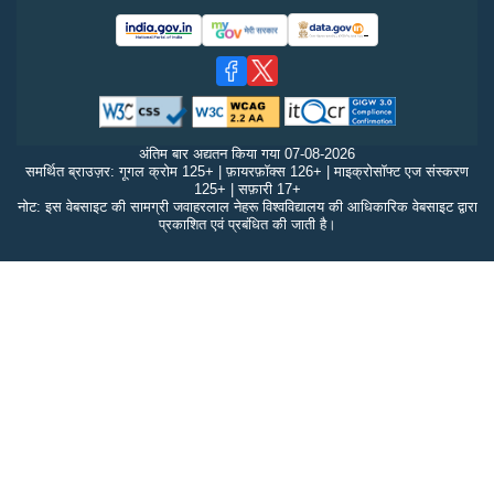
अंतिम बार अद्यतन किया गया
07-08-2026
समर्थित ब्राउज़र: गूगल क्रोम 125+ | फ़ायरफ़ॉक्स 126+ | माइक्रोसॉफ्ट एज संस्करण
125+ | सफ़ारी 17+
नोट: इस वेबसाइट की सामग्री जवाहरलाल नेहरू विश्वविद्यालय की आधिकारिक वेबसाइट द्वारा
प्रकाशित एवं प्रबंधित की जाती है।