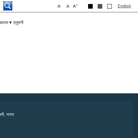
-
+
English
A
A
A
तकालय
एलुमनी
▼
्ली, भारत