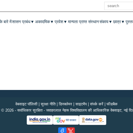
खोज
enu
े बारे में
शासन प्रबंध
अकादमिक
प्रवेश
मान्यता प्राप्त संस्थान
संकाय
छात्र
पुस्
▼
▼
▼
▼
▼
वेबसाइट पॉलिसी
|
सुरक्षा नीति
|
डिस्क्लेमर
|
साइटमैप
|
संपर्क करें
|
फीडबैक
 © 2026 - सर्वाधिकार सुरक्षित - जवाहरलाल नेहरू विश्वविद्यालय की आधिकारिक वेबसाइट, नई दिल