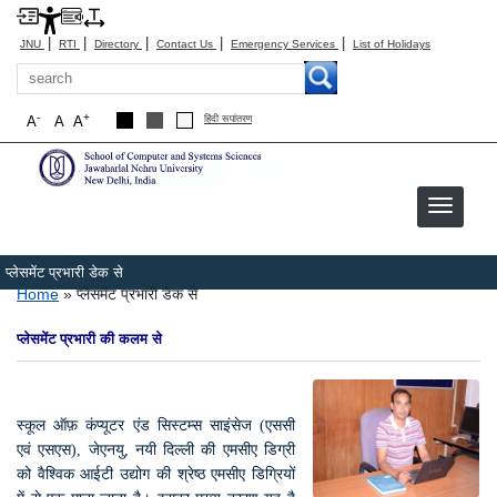
|
|
|
|
|
JNU
RTI
Directory
Contact Us
Emergency Services
List of Holidays
Search
-
+
A
A
A
हिंदी रूपांतरण
प्लेसमेंट प्रभारी डेक से
Breadcrumb
Home
प्लेसमेंट प्रभारी डेक से
प्लेसमेंट प्रभारी की कलम से
स्कूल ऑफ़ कंप्यूटर एंड सिस्टम्स साइंसेज (एससी
एवं एसएस), जेएनयु, नयी दिल्ली की एमसीए डिग्री
को वैश्विक आईटी उद्योग की श्रेष्ठ एमसीए डिग्रियों