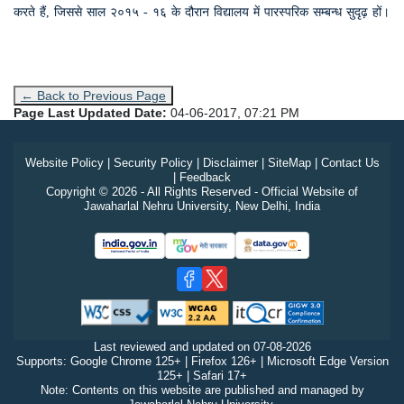
करते हैं, जिससे साल २०१५ - १६ के दौरान विद्यालय में पारस्परिक सम्बन्ध सुदृढ़ हों।
← Back to Previous Page
Page Last Updated Date:
04-06-2017, 07:21 PM
Website Policy
|
Security Policy
|
Disclaimer
|
SiteMap
|
Contact Us
|
Feedback
Copyright © 2026 - All Rights Reserved - Official Website of
Jawaharlal Nehru University, New Delhi, India
Last reviewed and updated on
07-08-2026
Supports: Google Chrome 125+ | Firefox 126+ | Microsoft Edge Version
125+ | Safari 17+
Note: Contents on this website are published and managed by