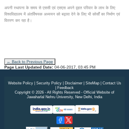
अपनी स्थापना के समय से एससी एवं एसएस अपने वृहत परिवार के लाभ के लिए
विश्वविद्यालय में अंतर्विषयक अध्ययन को बढ़ावा देने के लिए भी कोर्सों का निर्माण एवं
वितरण कर रहा है।
← Back to Previous Page
Page Last Updated Date:
04-06-2017, 03:45 PM
Website Policy
|
Security Policy
|
Disclaimer
|
SiteMap
|
Contact Us
|
Feedback
Copyright © 2026 - All Rights Reserved - Official Website of
Jawaharlal Nehru University, New Delhi, India