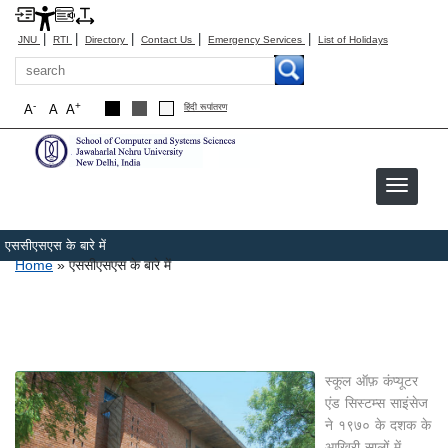
|
|
|
|
|
JNU
RTI
Directory
Contact Us
Emergency Services
List of Holidays
Search
-
+
A
A
A
हिंदी रूपांतरण
एससीएसएस के बारे में
Breadcrumb
Home
एससीएसएस के बारे में
स्कूल ऑफ़ कंप्यूटर
एंड सिस्टम्स साइंसेज
ने १९७० के दशक के
आखिरी सालों में